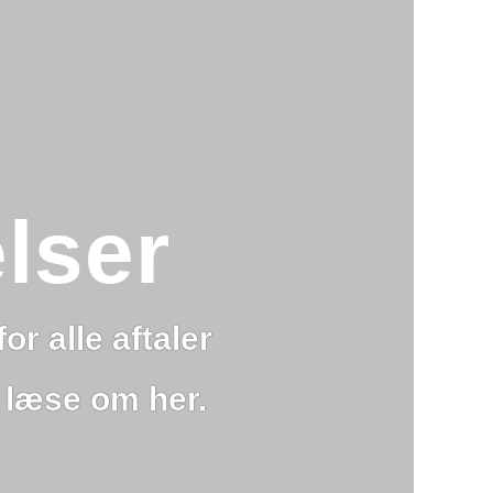
lser
or alle aftaler
 læse om her.