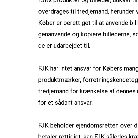
FJKs produkter og billeder, udkast til
overdrages til tredjemand, herunder v
Køber er berettiget til at anvende bi
genanvende og kopiere billederne, so
de er udarbejdet til.
FJK har intet ansvar for Købers mangl
produktmærker, forretningskendetegn 
tredjemand for krænkelse af dennes r
for et sådant ansvar.
FJK beholder ejendomsretten over de l
betaler rettidigt, kan FJK således kr