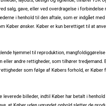
 billeder, layouts, design og lignende, tilhører FJK 
ed salg, gave, eller ved overdragelse i forbindelse
llederne i henhold til den aftale, som er indgået me
m Køber ønsker. Køber er kun berettiget til at anve
ende hjemmel til reproduktion, mangfoldiggørelse el
eller andre rettigheder, som tilhører tredjemand. B
ettigheder som følge af Købers forhold, er Køber fo
everede billeder, indtil Køber har betalt i henhold 
æve, at Køber uden ugrundet ophold sletter de produ