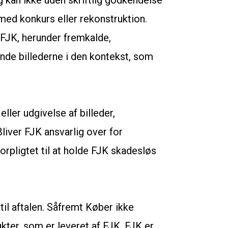
og kan ikke uden skriftlig godkendelse
 med konkurs eller rekonstruktion.
d FJK, herunder fremkalde,
nde billederne i den kontekst, som
ler udgivelse af billeder,
liver FJK ansvarlig over for
rpligtet til at holde FJK skadesløs
til aftalen. Såfremt Køber ikke
kter, som er leveret af FJK. FJK er